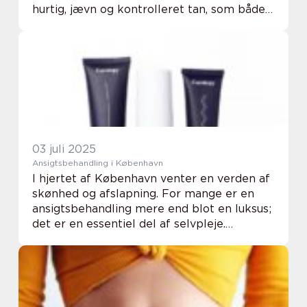
hurtig, jævn og kontrolleret tan, som både
er skånsom for huden og giver et flot
resultat året rundt. Men hvad skal du...
03 juli 2025
Ansigtsbehandling i København
I hjertet af København venter en verden af
skønhed og afslapning. For mange er en
ansigtsbehandling mere end blot en luksus;
det er en essentiel del af selvpleje.
Hovedstaden byder på et væld af klinikker,
der tilbyder skr&a...