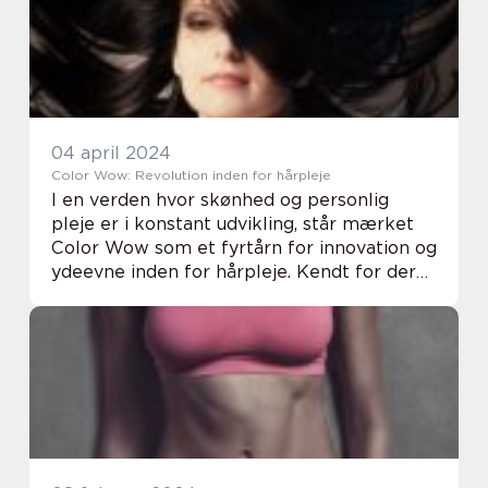
04 april 2024
Color Wow: Revolution inden for hårpleje
I en verden hvor skønhed og personlig
pleje er i konstant udvikling, står mærket
Color Wow som et fyrtårn for innovation og
ydeevne inden for hårpleje. Kendt for deres
banebrydende produkter, har Color Wow
formået at ændre spillets regler, især for
d...