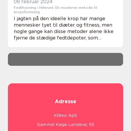
08 februar 2024
Fedtfrysning i Hillerød: En moderne metode til
kropsformning
I jagten på den ideelle krop har mange
mennesker tyet til diæter og fitness, men
nogle gange kan disse metoder alene ikke
fjerne de stædige fedtdepoter, som
klamrer sig fast til kroppens konturer.
Mange søger derfor alternative og ikke-
kirurgiske løs...
Adresse