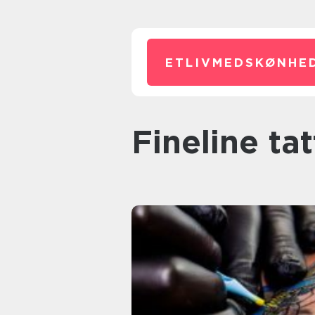
ETLIVMEDSKØNHED
fineline ta