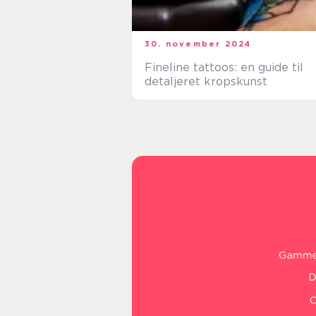
30. november 2024
Fineline tattoos: en guide til
detaljeret kropskunst