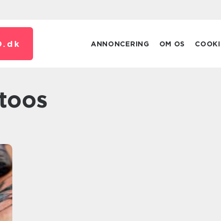
.
dk
ANNONCERING
OM OS
COOKI
ttoos