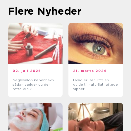
Flere Nyheder
02. juli 2026
21. marts 2026
Neglesalon københavn
Hvad er lash lift? en
sådan vælger du den
guide til naturligt løftede
rette klinik
vipper