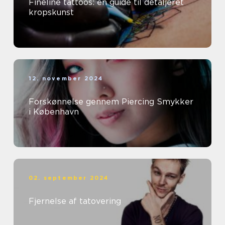
Fineline tattoos: en guide til detaljeret
kropskunst
12. november 2024
Forskønnelse gennem Piercing Smykker
i København
02. september 2024
Fjernelse af tatovering