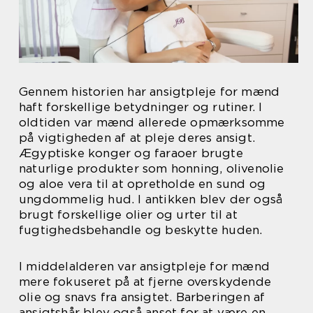
Gennem historien har ansigtpleje for mænd
haft forskellige betydninger og rutiner. I
oldtiden var mænd allerede opmærksomme
på vigtigheden af at pleje deres ansigt.
Ægyptiske konger og faraoer brugte
naturlige produkter som honning, olivenolie
og aloe vera til at opretholde en sund og
ungdommelig hud. I antikken blev der også
brugt forskellige olier og urter til at
fugtighedsbehandle og beskytte huden.
I middelalderen var ansigtpleje for mænd
mere fokuseret på at fjerne overskydende
olie og snavs fra ansigtet. Barberingen af
ansigtshår blev også anset for at være en