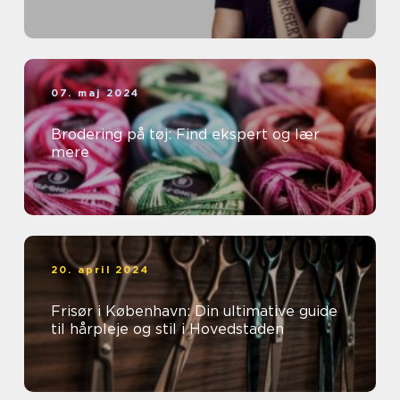
07. maj 2024
Brodering på tøj: Find ekspert og lær
mere
20. april 2024
Frisør i København: Din ultimative guide
til hårpleje og stil i Hovedstaden