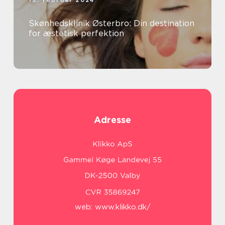
13. februar 2024
Skønhedsklinik Østerbro: Din destination
for æstetisk perfektion
Adresse
web:
www.klikko.dk/