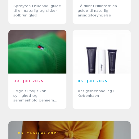
Spraytan i hillerød: guide
Få filler i Hillerød: en
til en naturlig og sikker
guide til naturlig
solbrun glød
ansigtsforyngelse
09. juli 2025
03. juli 2025
Logo til tøj: Skab
Ansigtsbehandling i
synlighed og
København
sammenhold gennem
design
03. februar 2025