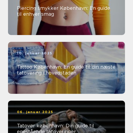
Piercing smykker København: En guide
til enhver smag
10. januar 2025
Tattoo København: En guide til din næste
tatovering i hovedstaden
06. januar 2025
Tatovør københavn: Din guide til
enestående tatoveringer