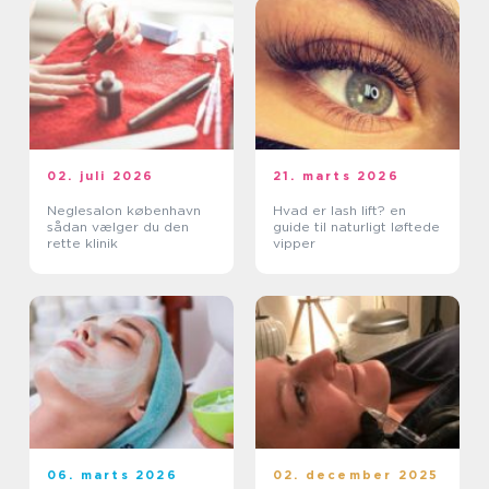
02. juli 2026
21. marts 2026
Neglesalon københavn
Hvad er lash lift? en
sådan vælger du den
guide til naturligt løftede
rette klinik
vipper
06. marts 2026
02. december 2025