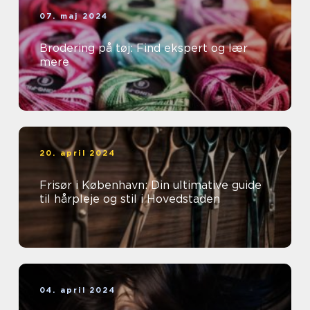
07. maj 2024
Brodering på tøj: Find ekspert og lær
mere
20. april 2024
Frisør i København: Din ultimative guide
til hårpleje og stil i Hovedstaden
04. april 2024