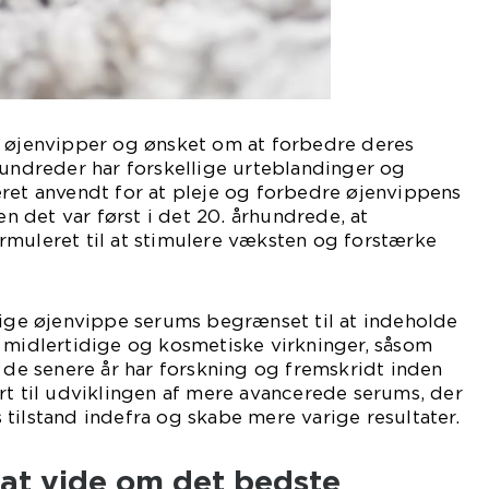
f øjenvipper og ønsket om at forbedre deres
hundreder har forskellige urteblandinger og
ret anvendt for at pleje og forbedre øjenvippens
 det var først i det 20. århundrede, at
rmuleret til at stimulere væksten og forstærke
lige øjenvippe serums begrænset til at indeholde
 midlertidige og kosmetiske virkninger, såsom
i de senere år har forskning og fremskridt inden
rt til udviklingen af mere avancerede serums, der
tilstand indefra og skabe mere varige resultater.
 at vide om det bedste