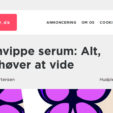
.
dk
ANNONCERING
OM OS
COOKI
høver at vide
rtensen
Hudpl