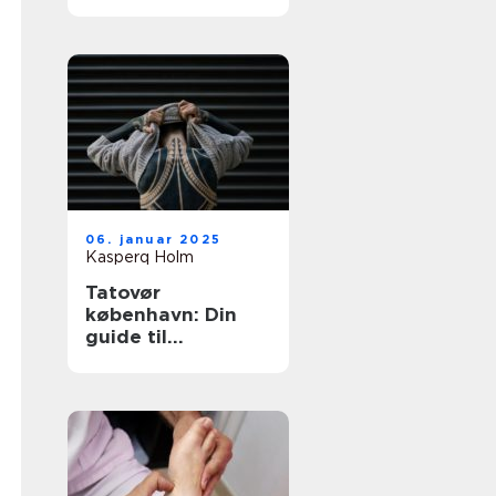
tatovering i
hovedstaden
06. januar 2025
Kasperq Holm
Tatovør
københavn: Din
guide til
enestående
tatoveringer