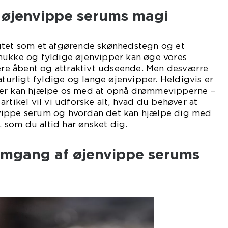
l øjenvippe serums magi
gtet som et afgørende skønhedstegn og et
mukke og fyldige øjenvipper kan øge vores
mere åbent og attraktivt udseende. Men desværre
aturligt fyldige og lange øjenvipper. Heldigvis er
der kan hjælpe os med at opnå drømmevipperne –
rtikel vil vi udforske alt, hvad du behøver at
vippe serum og hvordan det kan hjælpe dig med
som du altid har ønsket dig.
emgang af øjenvippe serums