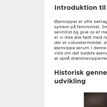
Introduktion ti
Øjenvipper er ofte betra
symbol på femininitet. S
selvtillid og give os et 
er vi ikke alle født med n
der et vidundermiddel, 
øjenvippe serum. I denne a
vide om det bedste øjen
at opnå drømmevipperne, 
Historisk genn
udvikling