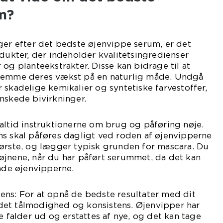
m?
ger efter det bedste øjenvippe serum, er det
odukter, der indeholder kvalitetsingredienser
og planteekstrakter. Disse kan bidrage til at
fremme deres vækst på en naturlig måde. Undgå
 skadelige kemikalier og syntetiske farvestoffer,
nskede bivirkninger.
altid instruktionerne om brug og påføring nøje.
ms skal påføres dagligt ved roden af øjenvipperne
børste, og lægger typisk grunden for mascara. Du
øjnene, når du har påført serummet, da det kan
kade øjenvipperne.
ens: For at opnå de bedste resultater med dit
et tålmodighed og konsistens. Øjenvipper har
e falder ud og erstattes af nye, og det kan tage