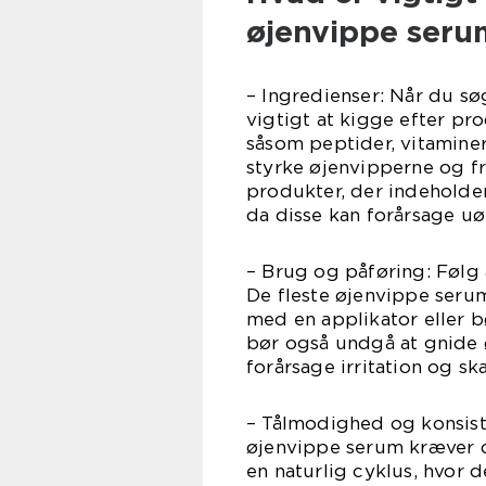
øjenvippe seru
– Ingredienser: Når du sø
vigtigt at kigge efter pr
såsom peptider, vitaminer 
styrke øjenvipperne og 
produkter, der indeholder
da disse kan forårsage uø
– Brug og påføring: Følg 
De fleste øjenvippe seru
med en applikator eller 
bør også undgå at gnide 
forårsage irritation og s
– Tålmodighed og konsist
øjenvippe serum kræver d
en naturlig cyklus, hvor d