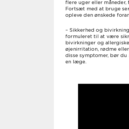
flere uger eller måneder,
Fortsæt med at bruge ser
opleve den ønskede foran
– Sikkerhed og bivirknin
formuleret til at være si
bivirkninger og allergisk
øjenirritation, rødme ell
disse symptomer, bør du
en læge.