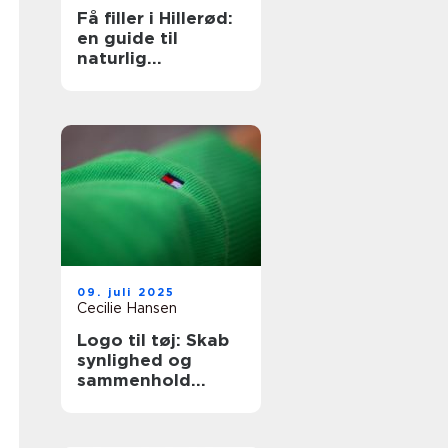
Få filler i Hillerød:
en guide til
naturlig
ansigtsforyngelse
09. juli 2025
Cecilie Hansen
Logo til tøj: Skab
synlighed og
sammenhold
gennem design