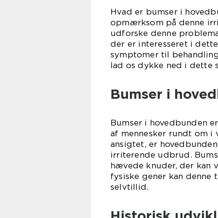
Hvad er bumser i hovedbu
opmærksom på denne irrite
udforske denne problemat
der er interesseret i dett
symptomer til behandlin
lad os dykke ned i dette
Bumser i hoved
Bumser i hovedbunden er e
af mennesker rundt om i 
ansigtet, er hovedbunden 
irriterende udbrud. Bums
hævede knuder, der kan 
fysiske gener kan denne t
selvtillid.
Historisk udvi