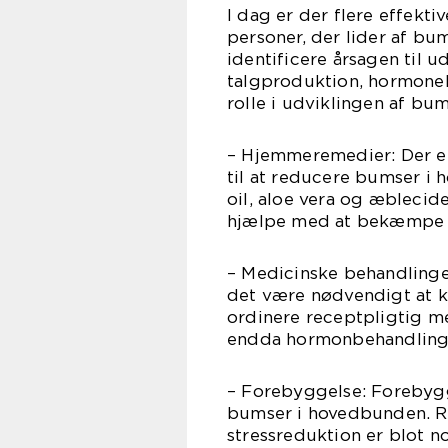
I dag er der flere effekt
personer, der lider af bu
identificere årsagen til
talgproduktion, hormonell
rolle i udviklingen af bu
– Hjemmeremedier: Der er
til at reducere bumser i 
oil, aloe vera og æblecid
hjælpe med at bekæmpe i
– Medicinske behandlinger
det være nødvendigt at k
ordinere receptpligtig me
endda hormonbehandling,
– Forebyggelse: Forebygg
bumser i hovedbunden. Re
stressreduktion er blot n