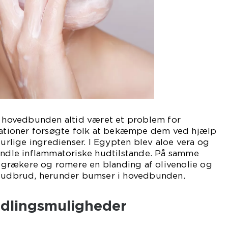
 i hovedbunden altid været et problem for
isationer forsøgte folk at bekæmpe dem ved hjælp
turlige ingredienser. I Egypten blev aloe vera og
handle inflammatoriske hudtilstande. På samme
grækere og romere en blanding af olivenolie og
neudbrud, herunder bumser i hovedbunden.
dlingsmuligheder