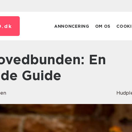
.
dk
ANNONCERING
OM OS
COOKI
de Guide
sen
Hudpl