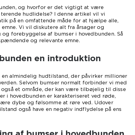
nden, og hvorfor er det vigtigt at være
rende hudlidelse? I denne artikel vil vi
ik på en omfattende måde for at hjælpe alle,
e emne. Vi vil diskutere alt fra årsager og
g og forebyggelse af bumser i hovedbunden. Så
 spændende og relevante emne.
bunden en introduktion
n almindelig hudtilstand, der påvirker millioner
verden. Selvom bumser normalt forbinder vi med
også et område, der kan være tilbøjelig til disse
er i hovedbunden er karakteriseret ved røde,
være dybe og følsomme at røre ved. Udover
ilstand også have en negativ indflydelse på ens
kling af bumser i hovedbunden