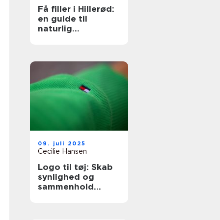
Få filler i Hillerød:
en guide til
naturlig
ansigtsforyngelse
09. juli 2025
Cecilie Hansen
Logo til tøj: Skab
synlighed og
sammenhold
gennem design