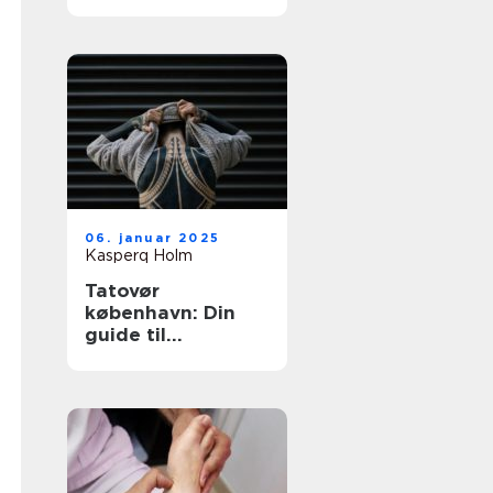
tatovering i
hovedstaden
06. januar 2025
Kasperq Holm
Tatovør
københavn: Din
guide til
enestående
tatoveringer