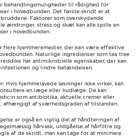
ive behandlingsmuligheder til rådighed for
mser i hovedbunden. Det første skridt er at
 udbruddene. Faktorer som overskydende
e ændringer, stress og skæl kan alle spille en
mser i hovedbunden.
 flere hjemmeremedier, der kan være effektive
hovedbunden. Naturlige ingredienser som tea tree
ereddike har antimikrobielle egenskaber, der kan
nfektionen og lindre betændelsen.
: Hvis hjemmelavede løsninger ikke virker, kan
onsultere en læge eller hudlæge. De kan
dicin som antibiotika, aktuelle cremer eller
 afhængigt af sværhedsgraden af tilstanden.
else er også en vigtig del af håndteringen af
gelmæssig hårvask, undgåelse af hårfiltre og
ogle af de skridt, man kan tage for at minimere