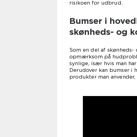
risikoen for udbrud.
Bumser i hoved
skønheds- og k
Som en del af skønheds- 
opmærksom på hudproble
synlige, især hvis man har 
Derudover kan bumser i h
produkter man anvender, d