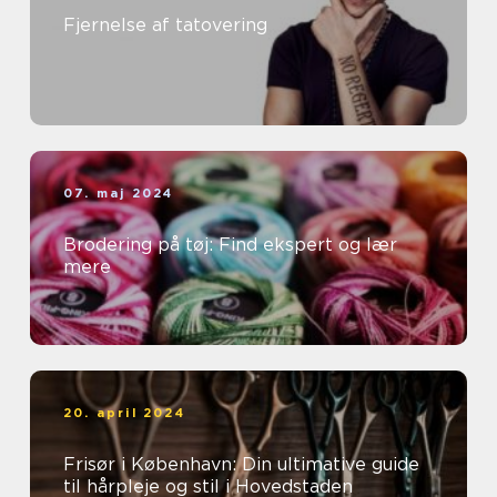
Fjernelse af tatovering
07. maj 2024
Brodering på tøj: Find ekspert og lær
mere
20. april 2024
Frisør i København: Din ultimative guide
til hårpleje og stil i Hovedstaden