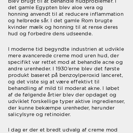
blev brugt til at behandle hudproblemer. I
det gamle Egypten blev aloe vera og
honning anvendt til at reducere inflammation
og helbrede sår. I det gamle Rom brugte
kvinder mælk og honning til at rense deres
hud og forbedre dens udseende.
I moderne tid begyndte industrien at udvikle
mere avancerede creme mod uren hud, der
specifikt var rettet mod at behandle acne og
andre urenheder. I 1930’erne blev det første
produkt baseret på benzoylperoxid lanceret,
og det viste sig at være effektivt til
behandling af mild til moderat akne. I løbet
af de følgende årtier blev der opdaget og
udviklet forskellige typer aktive ingredienser,
der kunne bekæmpe urenheder, herunder
salicylsyre og retinoider.
I dag er der et bredt udvalg af creme mod