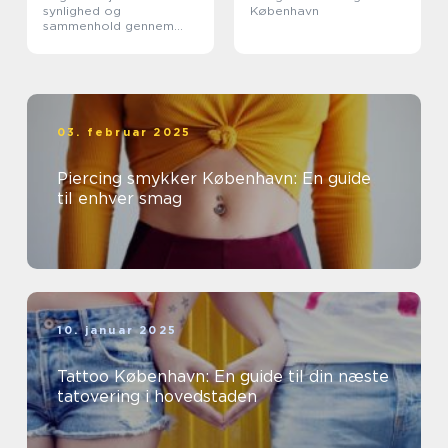
synlighed og
København
sammenhold gennem
design
03. februar 2025
Piercing smykker København: En guide
til enhver smag
10. januar 2025
Tattoo København: En guide til din næste
tatovering i hovedstaden