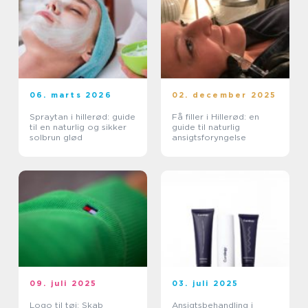
06. marts 2026
02. december 2025
Spraytan i hillerød: guide
Få filler i Hillerød: en
til en naturlig og sikker
guide til naturlig
solbrun glød
ansigtsforyngelse
09. juli 2025
03. juli 2025
Logo til tøj: Skab
Ansigtsbehandling i