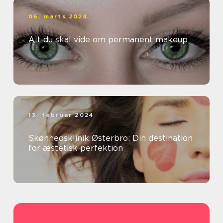
06. marts 2024
Alt du skal vide om permanent makeup
13. februar 2024
Skønhedsklinik Østerbro: Din destination
for æstetisk perfektion