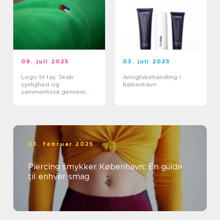
09. juli 2025
03. juli 2025
Logo til tøj: Skab
Ansigtsbehandling i
synlighed og
København
sammenhold gennem
design
03. februar 2025
Piercing smykker København: En guide
til enhver smag