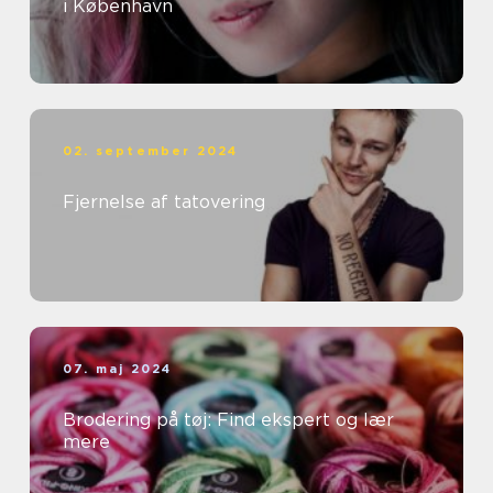
i København
02. september 2024
Fjernelse af tatovering
07. maj 2024
Brodering på tøj: Find ekspert og lær
mere