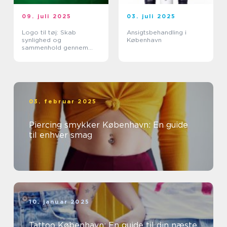
09. juli 2025
03. juli 2025
Logo til tøj: Skab
Ansigtsbehandling i
synlighed og
København
sammenhold gennem
design
03. februar 2025
Piercing smykker København: En guide
til enhver smag
10. januar 2025
Tattoo København: En guide til din næste