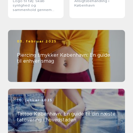
Logo til tøj: Skab
Ansigtsbehandling i
synlighed og
København
sammenhold gennem
design
03. februar 2025
Piercing smykker København: En guide
til enhver smag
10. januar 2025
Tattoo København: En guide til din næste
tatovering i hovedstaden