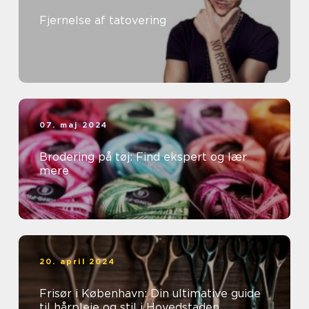
Fjernelse af tatovering
07. maj 2024
Brodering på tøj: Find ekspert og lær
mere
20. april 2024
Frisør i København: Din ultimative guide
til hårpleje og stil i Hovedstaden