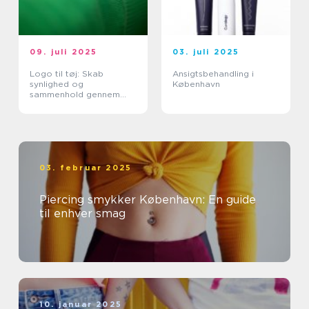
09. juli 2025
03. juli 2025
Logo til tøj: Skab
Ansigtsbehandling i
synlighed og
København
sammenhold gennem
design
03. februar 2025
Piercing smykker København: En guide
til enhver smag
10. januar 2025