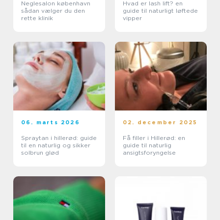
Neglesalon københavn
Hvad er lash lift? en
sådan vælger du den
guide til naturligt løftede
rette klinik
vipper
06. marts 2026
02. december 2025
Spraytan i hillerød: guide
Få filler i Hillerød: en
til en naturlig og sikker
guide til naturlig
solbrun glød
ansigtsforyngelse