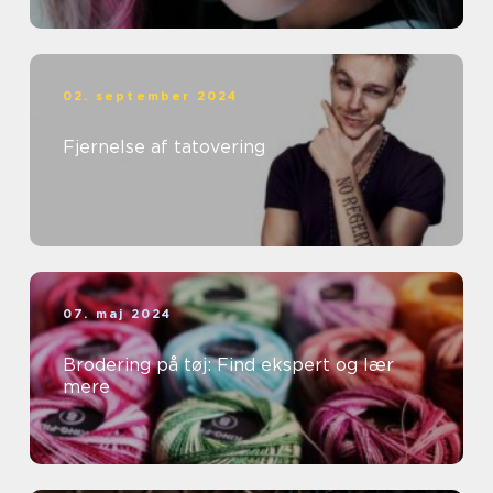
02. september 2024
Fjernelse af tatovering
07. maj 2024
Brodering på tøj: Find ekspert og lær
mere