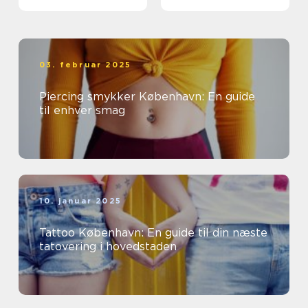
design
03. februar 2025
Piercing smykker København: En guide
til enhver smag
10. januar 2025
Tattoo København: En guide til din næste
tatovering i hovedstaden