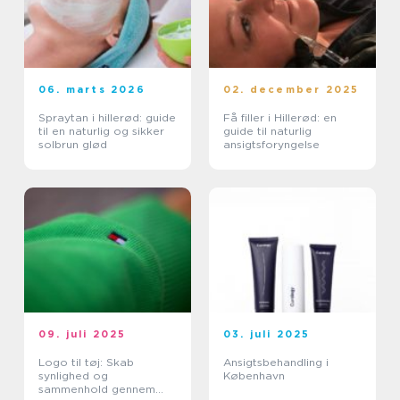
06. marts 2026
02. december 2025
Spraytan i hillerød: guide
Få filler i Hillerød: en
til en naturlig og sikker
guide til naturlig
solbrun glød
ansigtsforyngelse
09. juli 2025
03. juli 2025
Logo til tøj: Skab
Ansigtsbehandling i
synlighed og
København
sammenhold gennem