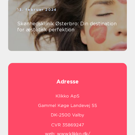
13. februar 2024
Skønhedsklinik Østerbro: Din destination
for æstetisk perfektion
Adresse
web:
www.klikko.dk/