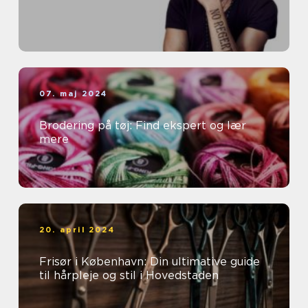
07. maj 2024
Brodering på tøj: Find ekspert og lær
mere
20. april 2024
Frisør i København: Din ultimative guide
til hårpleje og stil i Hovedstaden