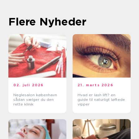
Flere Nyheder
02. juli 2026
21. marts 2026
Neglesalon københavn
Hvad er lash lift? en
sådan vælger du den
guide til naturligt løftede
rette klinik
vipper