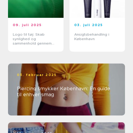
09. juli 2025
03. juli 2025
Logo til tøj: Skab
Ansigtsbehandling i
synlighed og
København
sammenhold gennem
design
03. februar 2025
Piercing smykker København: En guide
til enhver smag