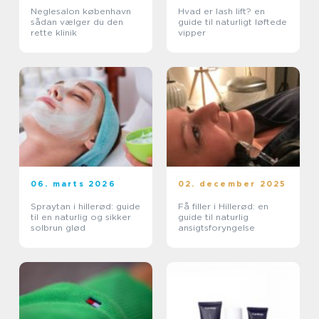
Neglesalon københavn
Hvad er lash lift? en
sådan vælger du den
guide til naturligt løftede
rette klinik
vipper
06. marts 2026
02. december 2025
Spraytan i hillerød: guide
Få filler i Hillerød: en
til en naturlig og sikker
guide til naturlig
solbrun glød
ansigtsforyngelse