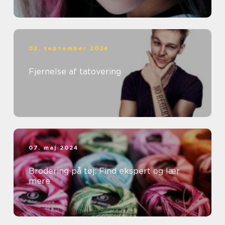
02. september 2024
Fjernelse af tatovering
07. maj 2024
Brodering på tøj: Find ekspert og lær
mere