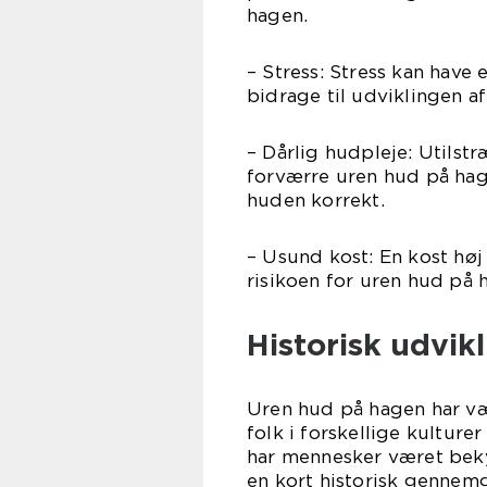
hagen.
– Stress: Stress kan have
bidrage til udviklingen a
– Dårlig hudpleje: Utilstr
forværre uren hud på hage
huden korrekt.
– Usund kost: En kost høj
risikoen for uren hud på 
Historisk udvik
Uren hud på hagen har væ
folk i forskellige kultur
har mennesker været bek
en kort historisk gennem