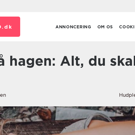
.
dk
ANNONCERING
OM OS
COOKI
sen
Hudpl