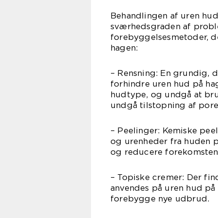
Behandlingen af uren hud
sværhedsgraden af proble
forebyggelsesmetoder, d
hagen:
– Rensning: En grundig, d
forhindre uren hud på hag
hudtype, og undgå at bru
undgå tilstopning af pore
– Peelinger: Kemiske pee
og urenheder fra huden p
og reducere forekomsten 
– Topiske cremer: Der fin
anvendes på uren hud på 
forebygge nye udbrud.