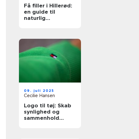
Få filler i Hillerød:
en guide til
naturlig
ansigtsforyngelse
09. juli 2025
Cecilie Hansen
Logo til tøj: Skab
synlighed og
sammenhold
gennem design