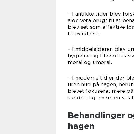
– I antikke tider blev fo
aloe vera brugt til at be
blev set som effektive lø
betændelse.
– I middelalderen blev ur
hygiejne og blev ofte as
moral og umoral.
– I moderne tid er der bl
uren hud på hagen, herun
blevet fokuseret mere på
sundhed gennem en velafb
Behandlinger o
hagen