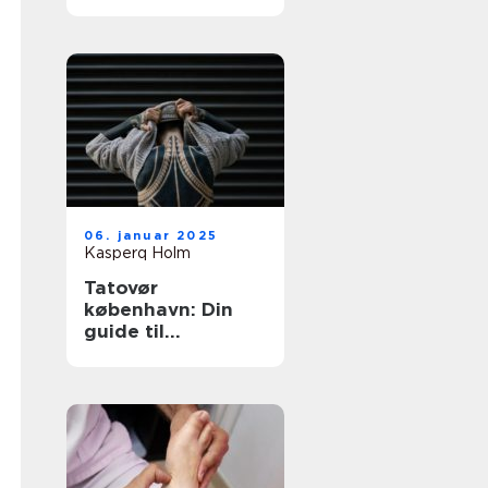
tatovering i
hovedstaden
06. januar 2025
Kasperq Holm
Tatovør
københavn: Din
guide til
enestående
tatoveringer